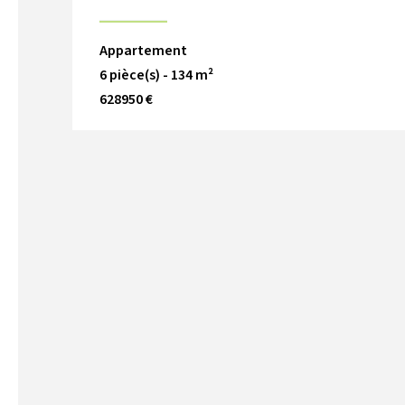
Appartement
6 pièce(s) - 134 m²
628950 €