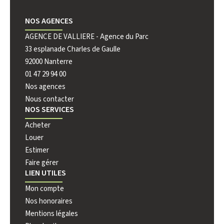
NOS AGENCES
AGENCE DE VALLIERE - Agence du Parc
AGENCE 
33 esplanade Charles de Gaulle
222 rue 
92000 Nanterre
92000 N
01 47 29 94 00
01 41 44
Nos agences
Nous contacter
NOS SERVICES
Acheter
Louer
Estimer
Faire gérer
LIEN UTILES
Mon compte
Nos honoraires
Mentions légales