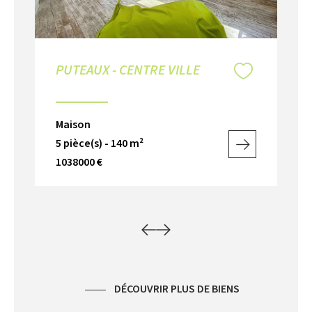
PUTEAUX - CENTRE VILLE
RU
Maison
Ma
5 pièce(s) - 140 m²
6 p
1038000 €
85
DÉCOUVRIR PLUS DE BIENS