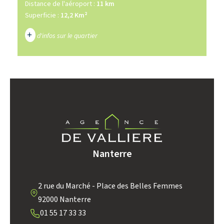
Distance de l'aéroport :
11 km
Superficie :
12,2 Km²
+
d'infos sur le quartier
DENSITÉ DE POPULATION
ENFANTS ET ADOLESCENTS
AGE MOYEN
REVENU MENSUEL PAR MÉNAGE
TAUX DE PROPRIÉTAIRES
TAUX D'HABITATION
TAXE FONCIÈRE
PART DES MÉNAGES SANS
Nanterre
VOITURE
DISTANCE DE L'AÉROPORT :
SUPERFICIE :
2 rue du Marché - Place des Belles Femmes
92000 Nanterre
RÉSULTATS DES LYCÉES
ECOLES ET CRÈCHES
01 55 17 33 33