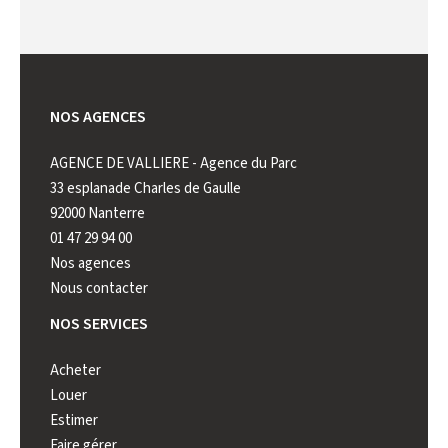
NOS AGENCES
AGENCE DE VALLIERE - Agence du Parc
AGENCE 
33 esplanade Charles de Gaulle
222 rue 
92000 Nanterre
92000 N
01 47 29 94 00
01 41 44
Nos agences
Nous contacter
NOS SERVICES
Acheter
Louer
Estimer
Faire gérer