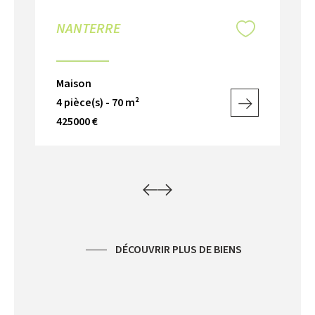
NANTERRE
RU
V
Maison
Ma
4 pièce(s) - 70 m²
5 p
425000 €
66
DÉCOUVRIR PLUS DE BIENS