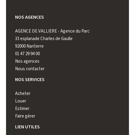
NOS AGENCES
AGENCE DE VALLIERE - Agence du Parc
AGENCE 
33 esplanade Charles de Gaulle
222 rue 
92000 Nanterre
92000 N
01 47 29 94 00
01 41 44
Nos agences
Nous contacter
NOS SERVICES
Acheter
Louer
Estimer
Faire gérer
LIEN UTILES