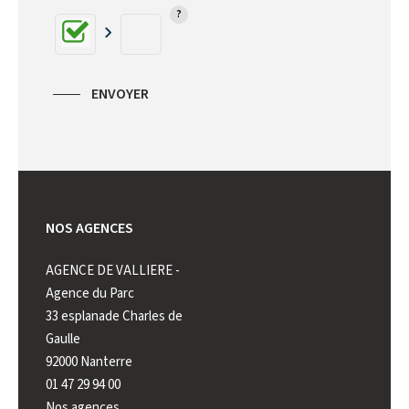
ENVOYER
NOS AGENCES
AGENCE DE VALLIERE -
AGENCE DE VALLIERE -
AGENCE
Agence du Parc
Mont-Valérien
Nanterr
33 esplanade Charles de
222 rue Paul Vaillant
2 rue d
Gaulle
Couturier
Belles
92000 Nanterre
92000 Nanterre
92000 N
01 47 29 94 00
01 41 44 98 98
01 55 17
Nos agences