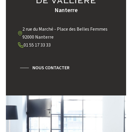
TAXE FONCIÈRE
PART DES MÉNAGES SANS
Nanterre
VOITURE
DISTANCE DE L'AÉROPORT :
SUPERFICIE :
2 rue du Marché - Place des Belles Femmes
92000 Nanterre
RÉSULTATS DES LYCÉES
ECOLES ET CRÈCHES
01 55 17 33 33
RESTAURANTS ET CAFÉS
COMMERCES
MÉDECINS
NOUS CONTACTER