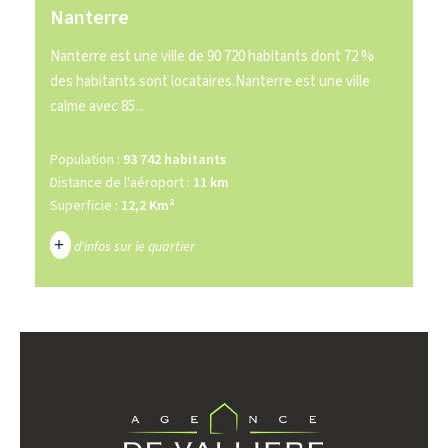
Nanterre
Nanterre est une ville de 90 720 habitants dont 72 %
des habitants sont locataires.Nanterre est une ville
calme avec 85...
Population :
93 742 habitants
Distance de l'aéroport :
11 km
Superficie :
12,2 Km²
+
d'infos sur le quartier
DENSITÉ DE POPULATION
ENFANTS ET ADOLESCENTS
AGE MOYEN
REVENU MENSUEL PAR MÉNAGE
TAUX DE PROPRIÉTAIRES
TAUX D'HABITATION