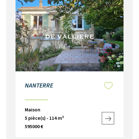
NANTERRE
PU
Maison
Ma
5 pièce(s) - 114 m²
4 p
595000 €
49