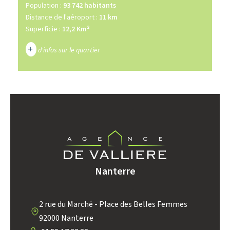
Population :
93 742 habitants
Distance de l'aéroport :
11 km
Superficie :
12,2 Km²
+
d'infos sur le quartier
DENSITÉ DE POPULATION
ENFANTS ET ADOLESCENTS
AGE MOYEN
REVENU MENSUEL PAR MÉNAGE
TAUX DE PROPRIÉTAIRES
TAUX D'HABITATION
TAXE FONCIÈRE
PART DES MÉNAGES SANS
Nanterre
VOITURE
DISTANCE DE L'AÉROPORT :
SUPERFICIE :
2 rue du Marché - Place des Belles Femmes
92000 Nanterre
RÉSULTATS DES LYCÉES
ECOLES ET CRÈCHES