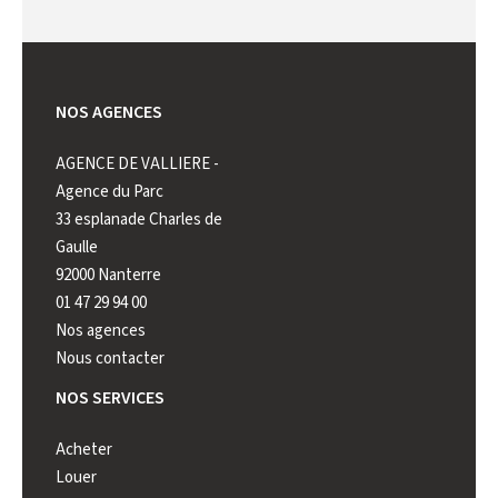
NOS AGENCES
AGENCE DE VALLIERE -
AGENCE DE VALLIERE -
AGENCE
Agence du Parc
Mont-Valérien
Nanterr
33 esplanade Charles de
222 rue Paul Vaillant
2 rue d
Gaulle
Couturier
Belles
92000 Nanterre
92000 Nanterre
92000 N
01 47 29 94 00
01 41 44 98 98
01 55 17
Nos agences
Nous contacter
NOS SERVICES
Acheter
Louer