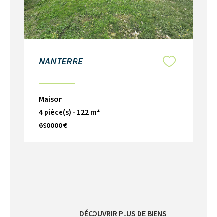
NANTERRE
RU
V
Maison
Ma
4 pièce(s) - 122 m²
5 p
690000 €
66
DÉCOUVRIR PLUS DE BIENS