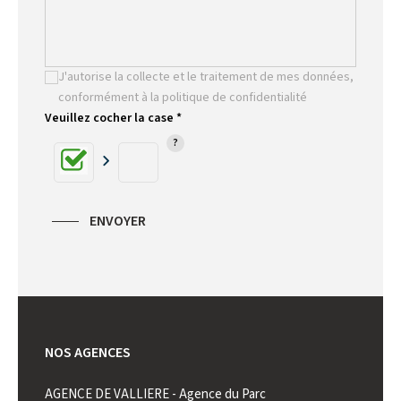
J'autorise la collecte et le traitement de mes données,
conformément à la politique de confidentialité
Veuillez cocher la case *
ENVOYER
NOS AGENCES
AGENCE DE VALLIERE - Agence du Parc
AGENCE 