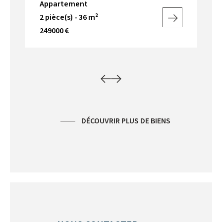
Appartement
Ap
2 pièce(s) - 36 m²
3 p
249000 €
39
DÉCOUVRIR PLUS DE BIENS