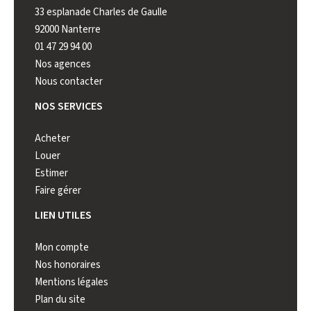
33 esplanade Charles de Gaulle
222 rue 
92000 Nanterre
92000 N
01 47 29 94 00
01 41 44
Nos agences
Nous contacter
NOS SERVICES
Acheter
Louer
Estimer
Faire gérer
LIEN UTILES
Mon compte
Nos honoraires
Mentions légales
Plan du site