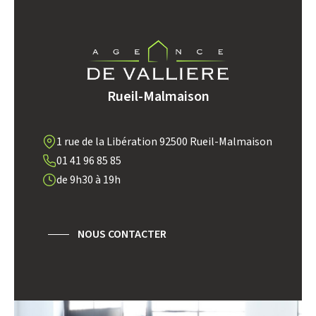
AGE MOYEN
REVENU MENSUEL PAR MÉNAGE
TAUX DE PROPRIÉTAIRES
TAUX D'HABITATION
TAXE FONCIÈRE
PART DES MÉNAGES SANS
Rueil-Malmaison
VOITURE
DISTANCE DE L'AÉROPORT :
SUPERFICIE :
1 rue de la Libération 92500 Rueil-Malmaison
01 41 96 85 85
RÉSULTATS DES LYCÉES
ECOLES ET CRÈCHES
de 9h30 à 19h
RESTAURANTS ET CAFÉS
COMMERCES
MÉDECINS
NOUS CONTACTER