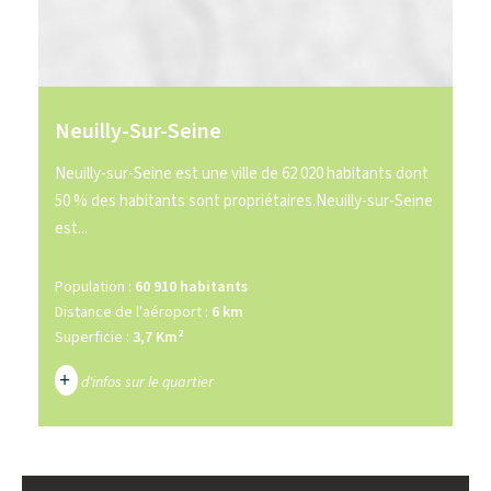
Neuilly-Sur-Seine
Neuilly-sur-Seine est une ville de 62 020 habitants dont
50 % des habitants sont propriétaires.Neuilly-sur-Seine
est...
Population :
60 910 habitants
Distance de l'aéroport :
6 km
Superficie :
3,7 Km²
+
d'infos sur le quartier
DENSITÉ DE POPULATION
ENFANTS ET ADOLESCENTS