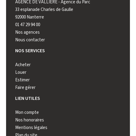
AGENCE DE VALLIERE - Agence du Parc
AGENCE 
33 esplanade Charles de Gaulle
222 rue 
92000 Nanterre
92000 N
01 47 29 94 00
01 41 44
Nos agences
Nous contacter
NOS SERVICES
Acheter
Louer
Estimer
Faire gérer
LIEN UTILES
Mon compte
Nos honoraires
Mentions légales
Plan du site