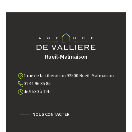
DENSITÉ DE POPULATION
ENFANTS ET ADOLESCENTS
AGE MOYEN
REVENU MENSUEL PAR MÉNAGE
TAUX DE PROPRIÉTAIRES
TAUX D'HABITATION
TAXE FONCIÈRE
PART DES MÉNAGES SANS
Rueil-Malmaison
VOITURE
DISTANCE DE L'AÉROPORT :
SUPERFICIE :
1 rue de la Libération 92500 Rueil-Malmaison
01 41 96 85 85
RÉSULTATS DES LYCÉES
ECOLES ET CRÈCHES
de 9h30 à 19h
RESTAURANTS ET CAFÉS
COMMERCES
MÉDECINS
NOUS CONTACTER