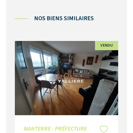
NOS BIENS SIMILAIRES
VENDU
NANTERRE - PRÉFECTURE
N