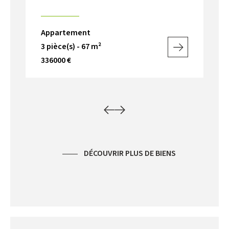
Appartement
Ap
3 pièce(s) - 67 m²
4 p
336000 €
54
DÉCOUVRIR PLUS DE BIENS