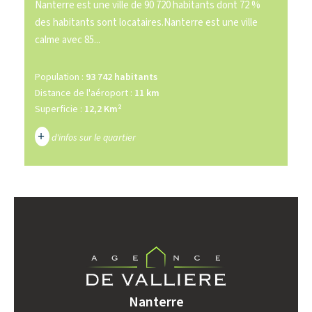
Nanterre est une ville de 90 720 habitants dont 72 %
des habitants sont locataires.Nanterre est une ville
calme avec 85...
Population :
93 742 habitants
Distance de l'aéroport :
11 km
Superficie :
12,2 Km²
+
d'infos sur le quartier
DENSITÉ DE POPULATION
ENFANTS ET ADOLESCENTS
AGE MOYEN
REVENU MENSUEL PAR MÉNAGE
TAUX DE PROPRIÉTAIRES
TAUX D'HABITATION
TAXE FONCIÈRE
PART DES MÉNAGES SANS
Nanterre
VOITURE