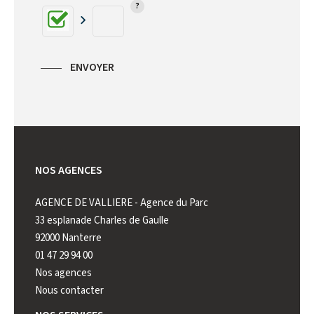
ENVOYER
NOS AGENCES
AGENCE DE VALLIERE - Agence du Parc
AGENCE 
33 esplanade Charles de Gaulle
222 rue 
92000 Nanterre
92000 N
01 47 29 94 00
01 41 44
Nos agences
Nous contacter