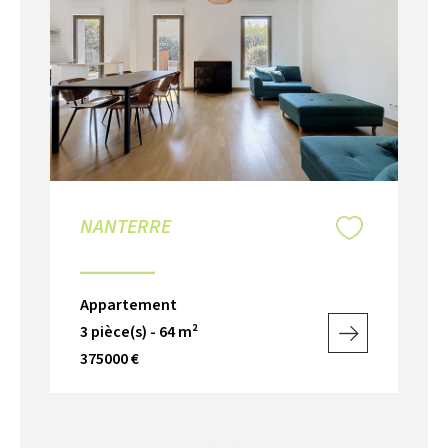
NANTERRE
N
P
Appartement
Ap
3 pièce(s) - 64 m²
3 p
375000 €
42