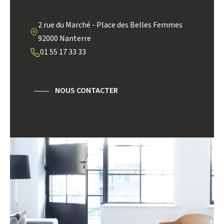
DISTANCE DE L'AÉROPORT :
SUPERFICIE :
2 rue du Marché - Place des Belles Femmes
92000 Nanterre
RÉSULTATS DES LYCÉES
ECOLES ET CRÈCHES
01 55 17 33 33
RESTAURANTS ET CAFÉS
COMMERCES
MÉDECINS
NOUS CONTACTER