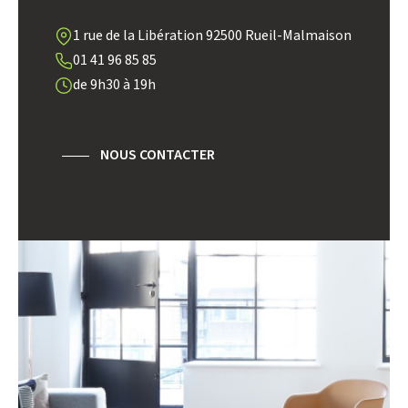
DISTANCE DE L'AÉROPORT :
SUPERFICIE :
1 rue de la Libération 92500 Rueil-Malmaison
01 41 96 85 85
RÉSULTATS DES LYCÉES
ECOLES ET CRÈCHES
de 9h30 à 19h
RESTAURANTS ET CAFÉS
COMMERCES
MÉDECINS
NOUS CONTACTER