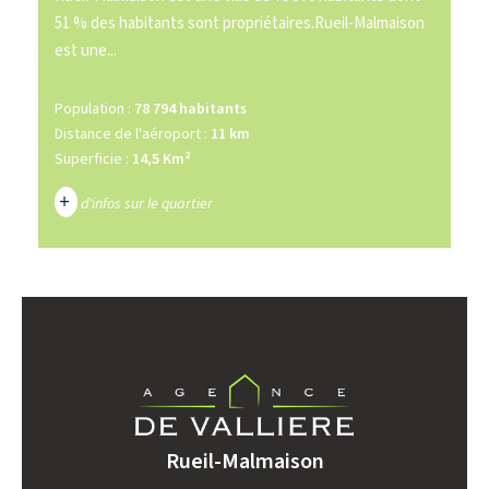
51 % des habitants sont propriétaires.Rueil-Malmaison
est une...
Population :
78 794 habitants
Distance de l'aéroport :
11 km
Superficie :
14,5 Km²
+
d'infos sur le quartier
DENSITÉ DE POPULATION
ENFANTS ET ADOLESCENTS
AGE MOYEN
REVENU MENSUEL PAR MÉNAGE
TAUX DE PROPRIÉTAIRES
TAUX D'HABITATION
TAXE FONCIÈRE
PART DES MÉNAGES SANS
Rueil-Malmaison
VOITURE