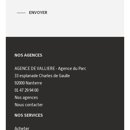
ENVOYER
NOS AGENCES
AGENCE DE VALLIERE - Agence du Parc
AGENCE 
33 esplanade Charles de Gaulle
222 rue 
92000 Nanterre
92000 N
01 47 29 94 00
01 41 44
Nos agences
Nous contacter
NOS SERVICES
Acheter