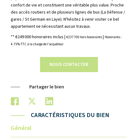
confort de vie et constituent une véritable plus value. Proche
des accès routiers et de plusieurs lignes de bus (La Défense /
gares / St Germain en Laye). N'hésitez à venir visiter ce bel
appartement ne nécessitant aucun travaux.
** €249 000
honoraires inclus
|
|
€237 700
hors honoraires
Honoraires :
4.75% TTC à la charge de l'acquéreur
NOUS CONTACTER
Partager le bien
CARACTÉRISTIQUES DU BIEN
Général