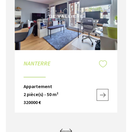
NANTERRE
N
Appartement
Ap
2 pièce(s) - 50 m²
3 p
320000 €
34