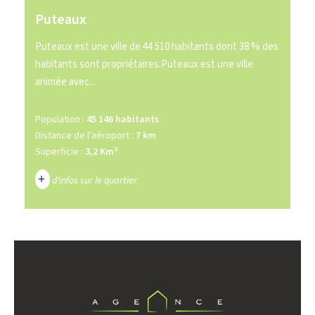
Puteaux
Puteaux est une ville de 44 510 habitants dont 38 % des
habitants sont propriétaires.Puteaux est une ville
animée avec...
Population :
45 146 habitants
Distance de l'aéroport :
7 km
Superficie :
3,2 Km²
+
d'infos sur le quartier
DENSITÉ DE POPULATION
ENFANTS ET ADOLESCENTS
AGE MOYEN
REVENU MENSUEL PAR MÉNAGE
TAUX DE PROPRIÉTAIRES
TAUX D'HABITATION