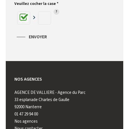
Veuillez cocher la case *
ENVOYER
NOS AGENCES
AGENCE DE VALLIERE - Agence du Parc
AGENCE 
33 esplanade Charles de Gaulle
222 rue 
92000 Nanterre
92000 N
01 47 29 94 00
01 41 44
Nos agences
Nous contacter