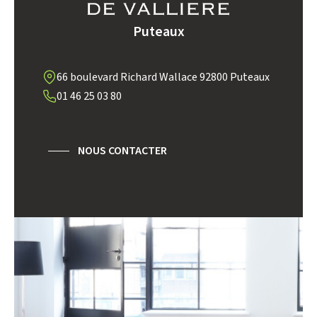
TAXE FONCIÈRE
PART DES MÉNAGES SANS
Puteaux
VOITURE
DISTANCE DE L'AÉROPORT :
SUPERFICIE :
66 boulevard Richard Wallace 92800 Puteaux
01 46 25 03 80
RÉSULTATS DES LYCÉES
ECOLES ET CRÈCHES
RESTAURANTS ET CAFÉS
COMMERCES
NOUS CONTACTER
MÉDECINS