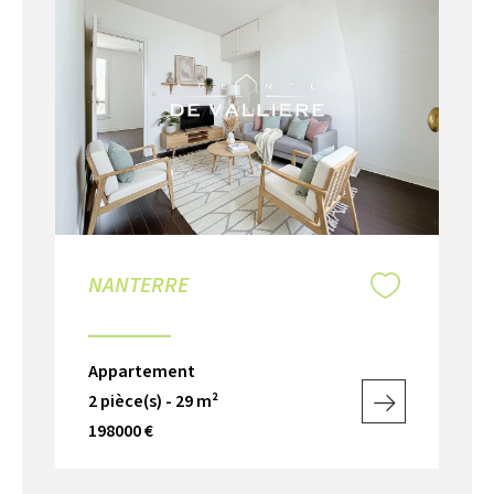
NANTERRE
N
Appartement
Ap
2 pièce(s) - 29 m²
2 p
198000 €
20