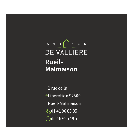
DENSITÉ DE POPULATION
REVENU MENSUEL PAR MÉNAGE
TAXE FONCIÈRE
Rueil-
SUPERFICIE :
Malmaison
1 rue de la
RESTAURANTS ET CAFÉS
Libération 92500
Rueil-Malmaison
01 41 96 85 85
de 9h30 à 19h