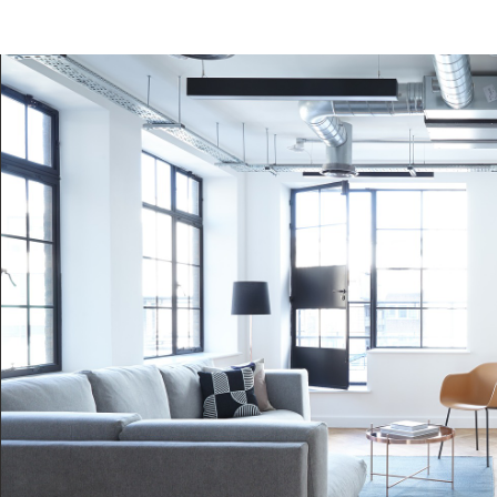
ENFANTS ET ADOLESCENTS
AGE MOYEN
TAUX DE PROPRIÉTAIRES
TAUX D'HABI
PART DES MÉNAGES SANS VOITURE
DISTANCE DE
RÉSULTATS DES LYCÉES
ECOLES ET C
COMMERCES
MÉDECINS