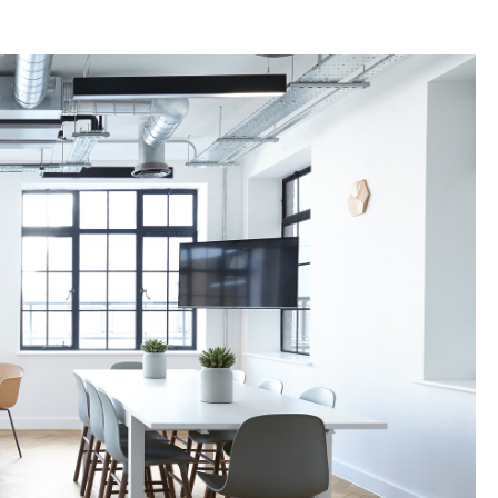
TATION
 L'AÉROPORT :
RÈCHES