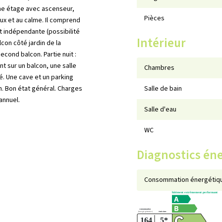
me étage avec ascenseur,
Pièces
ux et au calme. Il comprend
 indépendante (possibilité
Intérieur
con côté jardin de la
cond balcon. Partie nuit :
t sur un balcon, une salle
Chambres
é. Une cave et un parking
n. Bon état général. Charges
Salle de bain
annuel.
Salle d'eau
WC
Diagnostics én
Consommation énergétiqu