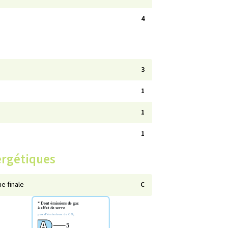
4
3
1
1
1
ergétiques
e finale
C