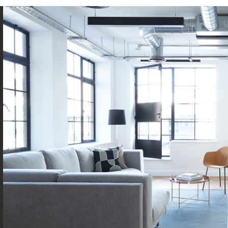
TAUX DE PROPRIÉTAIRES
TAUX D'HABI
PART DES MÉNAGES SANS VOITURE
DISTANCE DE
RÉSULTATS DES LYCÉES
ECOLES ET C
COMMERCES
MÉDECINS