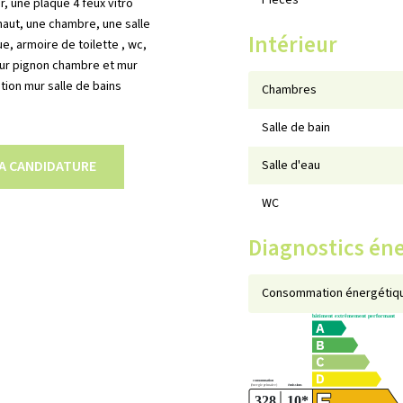
Pièces
, une plaque 4 feux vitro
aut, une chambre, une salle
Intérieur
, armoire de toilette , wc,
 mur pignon chambre et mur
ation mur salle de bains
Chambres
Salle de bain
A CANDIDATURE
Salle d'eau
WC
Diagnostics én
Consommation énergétiqu