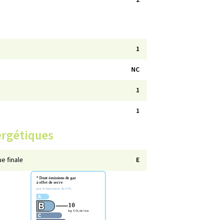
2
1
NC
1
1
ergétiques
e finale
E