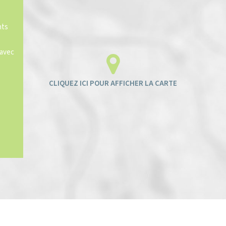
nts
 avec
ENFANTS ET ADOLESCENTS
AGE MOYEN