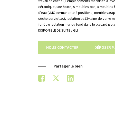
travail en chêne (2 emplacements machines à laver
céramique, une hotte, 5 meubles bas, 5 meubles h
d'eau (VMC permanente 2 positions, meuble vasque
sèche serviette,), Isolation ba13+laine de verre
fenêtre isolation mur du fond dans le placard isol
DISPONIBLE DE SUITE / GLI
NOUS CONTACTER
DÉPOSER M
Partager le bien