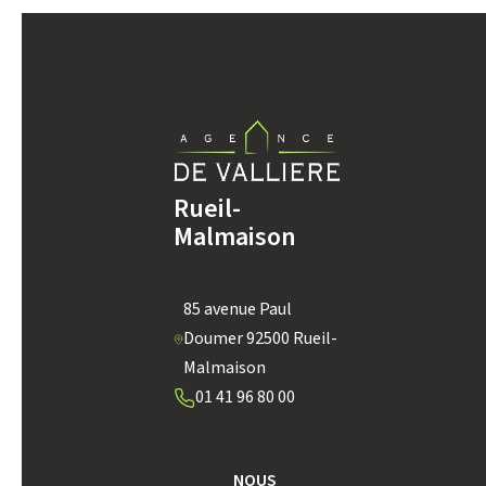
REVENU MENSUEL PAR MÉNAGE
TAXE FONCIÈRE
Rueil-
SUPERFICIE :
Malmaison
RESTAURANTS ET CAFÉS
85 avenue Paul
Doumer 92500 Rueil-
Malmaison
01 41 96 80 00
NOUS