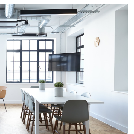
TATION
 L'AÉROPORT :
RÈCHES