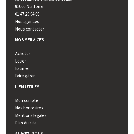
92000 Nanterre
92000 N
01 47 29 94 00
01 41 44
Nos agences
Nous contacter
NOS SERVICES
Acheter
Louer
Estimer
Faire gérer
LIEN UTILES
Mon compte
Nos honoraires
Mentions légales
Plan du site
SUIVEZ-NOUS