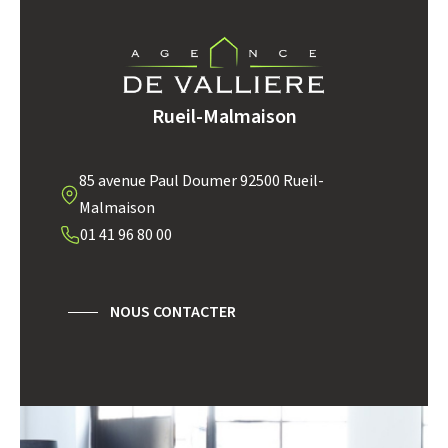
AGE MOYEN
REVENU MENSUEL PAR MÉNAGE
TAUX DE PROPRIÉTAIRES
TAUX D'HABITATION
TAXE FONCIÈRE
PART DES MÉNAGES SANS
Rueil-Malmaison
VOITURE
DISTANCE DE L'AÉROPORT :
SUPERFICIE :
85 avenue Paul Doumer 92500 Rueil-
Malmaison
RÉSULTATS DES LYCÉES
ECOLES ET CRÈCHES
01 41 96 80 00
RESTAURANTS ET CAFÉS
COMMERCES
MÉDECINS
NOUS CONTACTER