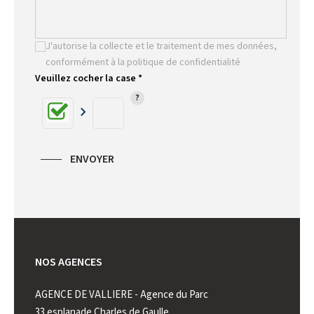
J'autorise la collecte et le traitement de mes données,
conformément à la politique de confidentialité
Veuillez cocher la case *
ENVOYER
NOS AGENCES
AGENCE DE VALLIERE - Agence du Parc
AGENCE 
33 esplanade Charles de Gaulle
222 rue 