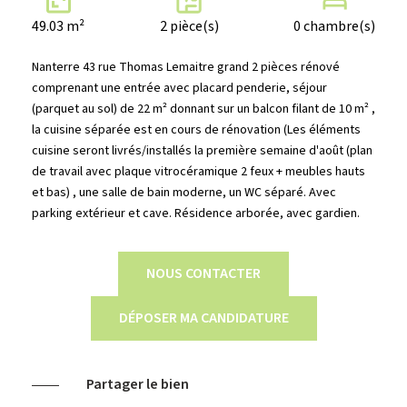
49.03 m²
2 pièce(s)
0 chambre(s)
Nanterre 43 rue Thomas Lemaitre grand 2 pièces rénové
comprenant une entrée avec placard penderie, séjour
(parquet au sol) de 22 m² donnant sur un balcon filant de 10 m² ,
la cuisine séparée est en cours de rénovation (Les éléments
cuisine seront livrés/installés la première semaine d'août (plan
de travail avec plaque vitrocéramique 2 feux + meubles hauts
et bas) , une salle de bain moderne, un WC séparé. Avec
parking extérieur et cave. Résidence arborée, avec gardien.
NOUS CONTACTER
DÉPOSER MA CANDIDATURE
Partager le bien