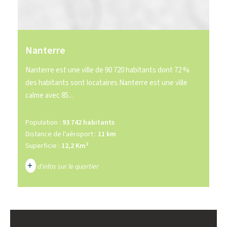
Nanterre
Nanterre est une ville de 90 720 habitants dont 72 %
des habitants sont locataires.Nanterre est une ville
calme avec 85...
Population :
93 742 habitants
Distance de l'aéroport :
11 km
Superficie :
12,2 Km²
+
d'infos sur le quartier
DENSITÉ DE POPULATION
ENFANTS ET ADOLESCENTS