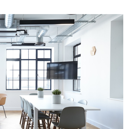
TATION
 L'AÉROPORT :
RÈCHES