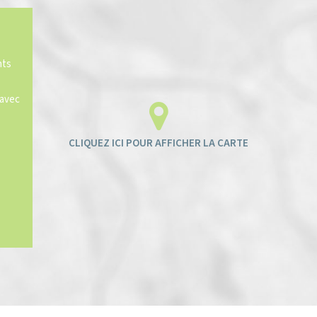
nts
 avec