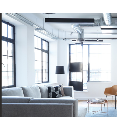
ENFANTS ET ADOLESCENTS
AGE MOYEN
TAUX DE PROPRIÉTAIRES
TAUX D'HABI
PART DES MÉNAGES SANS VOITURE
DISTANCE DE
RÉSULTATS DES LYCÉES
ECOLES ET C
COMMERCES
MÉDECINS