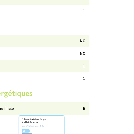
1
NC
NC
1
1
ergétiques
e finale
E