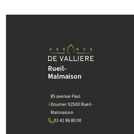
DENSITÉ DE POPULATION
REVENU MENSUEL PAR MÉNAGE
TAXE FONCIÈRE
Rueil-
SUPERFICIE :
Malmaison
RESTAURANTS ET CAFÉS
85 avenue Paul
Doumer 92500 Rueil-
Malmaison
01 41 96 80 00