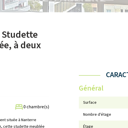
 Studette
ée, à deux
CARACT
Général
Surface
0 chambre(s)
Nombre d'étage
ent située à Nanterre
 A, cette studette meublée
Étage