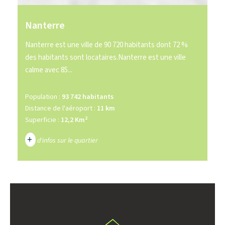
Nanterre
Nanterre est une ville de 90 720 habitants dont 72 %
des habitants sont locataires.Nanterre est une ville
calme avec 85...
Population :
93 742 habitants
Distance de l'aéroport :
11 km
Superficie :
12,2 Km²
+
d'infos sur le quartier
DENSITÉ DE POPULATION
ENFANTS ET ADOLESCENTS
AGE MOYEN
REVENU MENSUEL PAR MÉNAGE