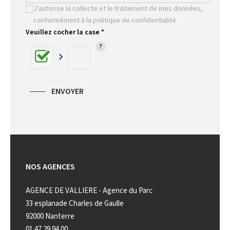
J'autorise la collecte et le traitement de mes données,
conformément à la politique de confidentialité
Veuillez cocher la case *
ENVOYER
NOS AGENCES
AGENCE DE VALLIERE - Agence du Parc
AGENCE 
33 esplanade Charles de Gaulle
222 rue 
92000 Nanterre
92000 N
01 47 29 94 00
01 41 44