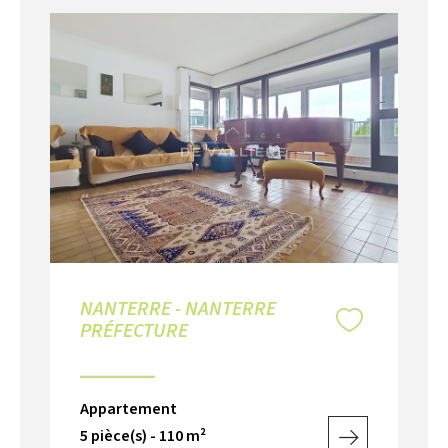
NANTERRE - NANTERRE
N
PRÉFECTURE
Ap
Appartement
1 p
5 pièce(s) - 110 m²
86