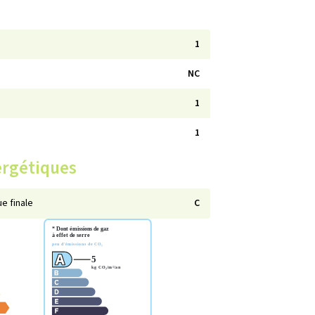
1
NC
1
1
ergétiques
e finale
C