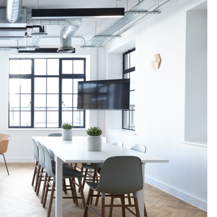
TATION
 L'AÉROPORT :
RÈCHES