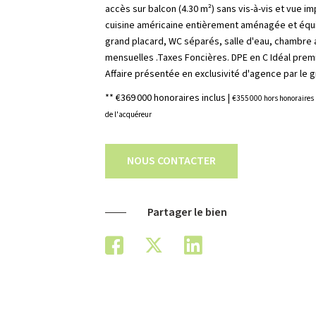
accès sur balcon (4.30 m²) sans vis-à-vis et vue i
cuisine américaine entièrement aménagée et éq
grand placard, WC séparés, salle d'eau, chambre 
mensuelles .Taxes Foncières. DPE en C Idéal premi
Affaire présentée en exclusivité d'agence par le g
** €369 000
honoraires inclus
|
€355 000
hors honoraires
de l'acquéreur
NOUS CONTACTER
Partager le bien