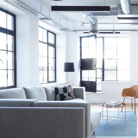
TAUX DE PROPRIÉTAIRES
TAUX D'HABI
PART DES MÉNAGES SANS VOITURE
DISTANCE DE
RÉSULTATS DES LYCÉES
ECOLES ET C
COMMERCES
MÉDECINS