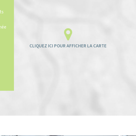
ts
imée
ENFANTS ET ADOLESCENTS
AGE MOYEN