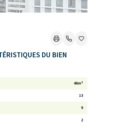
ÉRISTIQUES DU BIEN
46m²
13
9
2