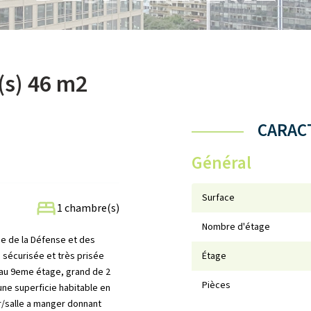
(s) 46 m2
CARACT
Général
Surface
1 chambre(s)
Nombre d'étage
de de la Défense et des
 sécurisée et très prisée
Étage
 au 9eme étage, grand de 2
Pièces
une superficie habitable en
r/salle a manger donnant