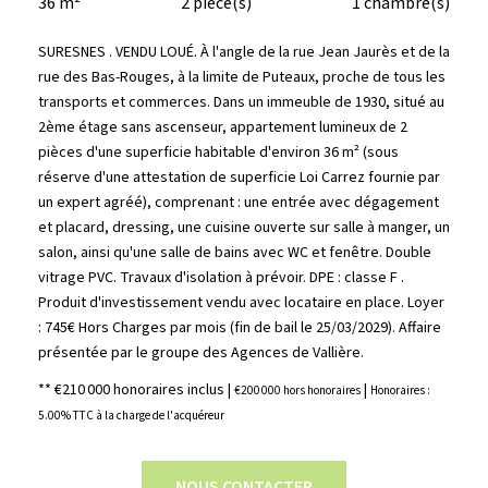
36 m²
2 pièce(s)
1 chambre(s)
SURESNES . VENDU LOUÉ. À l'angle de la rue Jean Jaurès et de la
rue des Bas-Rouges, à la limite de Puteaux, proche de tous les
transports et commerces. Dans un immeuble de 1930, situé au
2ème étage sans ascenseur, appartement lumineux de 2
pièces d'une superficie habitable d'environ 36 m² (sous
réserve d'une attestation de superficie Loi Carrez fournie par
un expert agréé), comprenant : une entrée avec dégagement
et placard, dressing, une cuisine ouverte sur salle à manger, un
salon, ainsi qu'une salle de bains avec WC et fenêtre. Double
vitrage PVC. Travaux d'isolation à prévoir. DPE : classe F .
Produit d'investissement vendu avec locataire en place. Loyer
: 745€ Hors Charges par mois (fin de bail le 25/03/2029). Affaire
présentée par le groupe des Agences de Vallière.
** €210 000
honoraires inclus
|
|
€200 000
hors honoraires
Honoraires :
5.00% TTC à la charge de l'acquéreur
NOUS CONTACTER