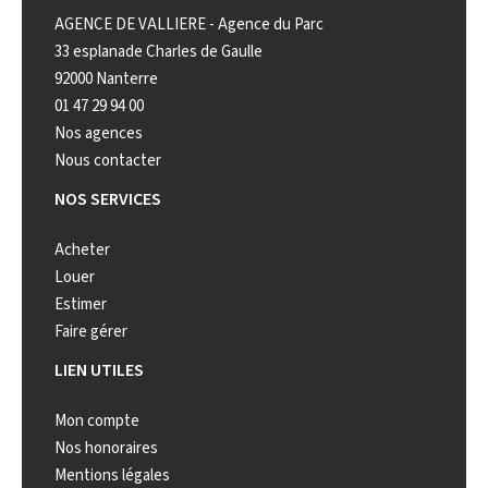
AGENCE DE VALLIERE - Agence du Parc
AGENCE 
33 esplanade Charles de Gaulle
222 rue 
92000 Nanterre
92000 N
01 47 29 94 00
01 41 44
Nos agences
Nous contacter
NOS SERVICES
Acheter
Louer
Estimer
Faire gérer
LIEN UTILES
Mon compte
Nos honoraires
Mentions légales