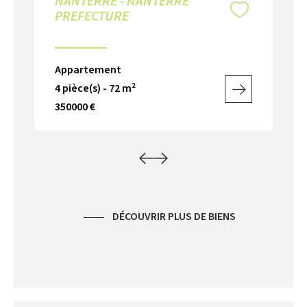
NANTERRE - NANTERRE
N
PREFECTURE
P
Appartement
Ap
4 pièce(s) - 72 m²
3 p
350000 €
33
DÉCOUVRIR PLUS DE BIENS