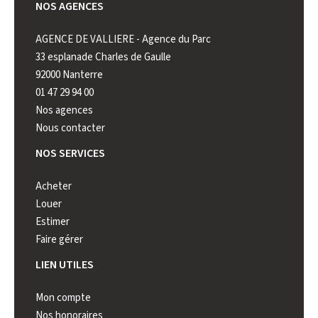
NOS AGENCES
AGENCE DE VALLIERE - Agence du Parc
AGENCE 
33 esplanade Charles de Gaulle
222 rue 
92000 Nanterre
92000 N
01 47 29 94 00
01 41 44
Nos agences
Nous contacter
NOS SERVICES
Acheter
Louer
Estimer
Faire gérer
LIEN UTILES
Mon compte
Nos honoraires