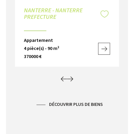
NANTERRE - NANTERRE
N
PREFECTURE
Ap
Appartement
3 p
4 pièce(s) - 90 m²
26
370000 €
DÉCOUVRIR PLUS DE BIENS