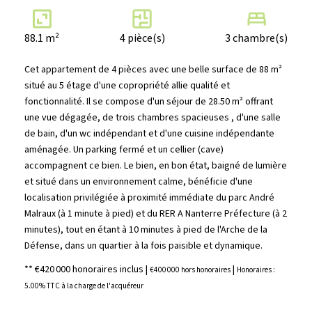
88.1 m²
4 pièce(s)
3 chambre(s)
Cet appartement de 4 pièces avec une belle surface de 88 m²
situé au 5 étage d'une copropriété allie qualité et
fonctionnalité. Il se compose d'un séjour de 28.50 m² offrant
une vue dégagée, de trois chambres spacieuses , d'une salle
de bain, d'un wc indépendant et d'une cuisine indépendante
aménagée. Un parking fermé et un cellier (cave)
accompagnent ce bien. Le bien, en bon état, baigné de lumière
et situé dans un environnement calme, bénéficie d'une
localisation privilégiée à proximité immédiate du parc André
Malraux (à 1 minute à pied) et du RER A Nanterre Préfecture (à 2
minutes), tout en étant à 10 minutes à pied de l'Arche de la
Défense, dans un quartier à la fois paisible et dynamique.
** €420 000
honoraires inclus
|
|
€400 000
hors honoraires
Honoraires :
5.00% TTC à la charge de l'acquéreur