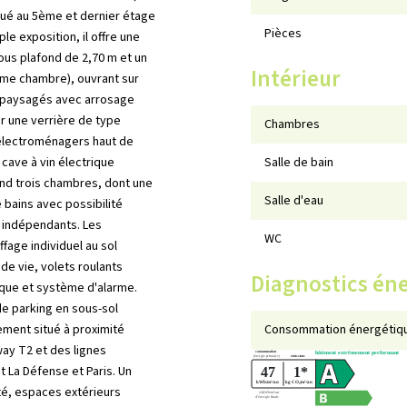
ué au 5ème et dernier étage
Pièces
le exposition, il offre une
sous plafond de 2,70 m et un
Intérieur
4ème chambre), ouvrant sur
² paysagés avec arrosage
r une verrière de type
Chambres
'électroménagers haut de
cave à vin électrique
Salle de bain
end trois chambres, dont une
Salle d'eau
 bains avec possibilité
C indépendants. Les
WC
fage individuel au sol
e vie, volets roulants
Diagnostics én
tique et système d'alarme.
de parking en sous-sol
ement situé à proximité
Consommation énergétiqu
ay T2 et des lignes
t La Défense et Paris. Un
té, espaces extérieurs