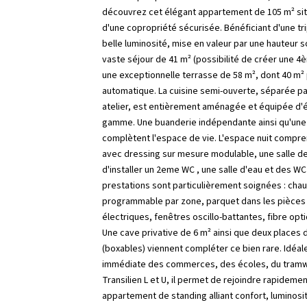
découvrez cet élégant appartement de 105 m² sit
d'une copropriété sécurisée. Bénéficiant d'une trip
belle luminosité, mise en valeur par une hauteur 
vaste séjour de 41 m² (possibilité de créer une 
une exceptionnelle terrasse de 58 m², dont 40 m
automatique. La cuisine semi-ouverte, séparée pa
atelier, est entièrement aménagée et équipée d
gamme. Une buanderie indépendante ainsi qu'une 
complètent l'espace de vie. L'espace nuit compr
avec dressing sur mesure modulable, une salle de
d'installer un 2eme WC , une salle d'eau et des W
prestations sont particulièrement soignées : chauf
programmable par zone, parquet dans les pièces d
électriques, fenêtres oscillo-battantes, fibre op
Une cave privative de 6 m² ainsi que deux places 
(boxables) viennent compléter ce bien rare. Idéal
immédiate des commerces, des écoles, du tramw
Transilien L et U, il permet de rejoindre rapidemen
appartement de standing alliant confort, luminosi