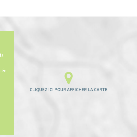
ts
imée