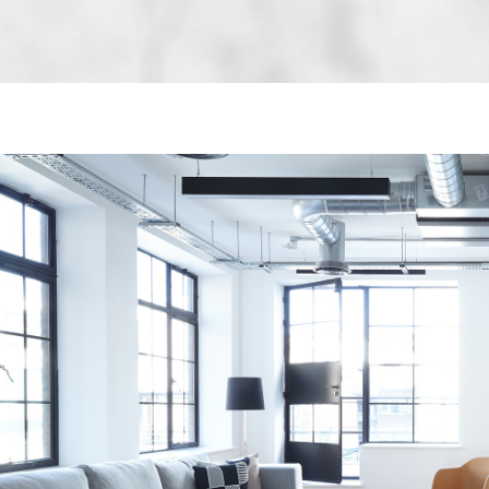
ENFANTS ET ADOLESCENTS
AGE MOYEN
TAUX DE PROPRIÉTAIRES
TAUX D'HABI
PART DES MÉNAGES SANS VOITURE
DISTANCE DE
RÉSULTATS DES LYCÉES
ECOLES ET C
COMMERCES
MÉDECINS