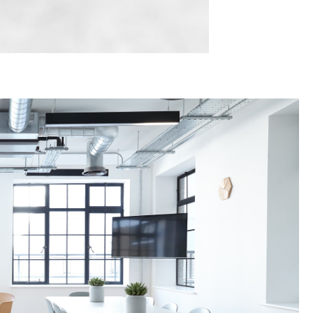
TATION
 L'AÉROPORT :
RÈCHES