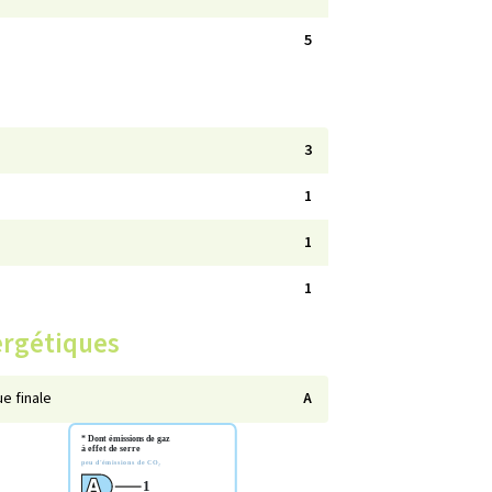
5
3
1
1
1
ergétiques
e finale
A