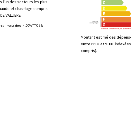
 l'un des secteurs les plus
chaude et chauffage compris
 DE VALLIERE
|
res
Honoraires : 4.00% TTC à la
Montant estimé des dépense
entre 660€ et 910€. indexée
compris).