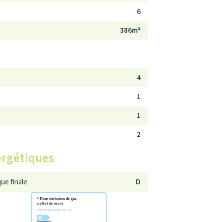
6
386m²
4
1
1
2
ergétiques
ue finale
D