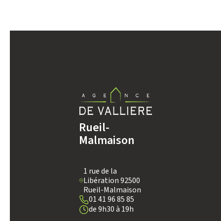
DENSITÉ DE POPULATION
REVENU MENSUEL PAR MÉNAGE
TAXE FONCIÈRE
SUPERFICIE :
Rueil-
Malmaison
RESTAURANTS ET CAFÉS
1 rue de la
Libération 92500
Rueil-Malmaison
01 41 96 85 85
de 9h30 à 19h