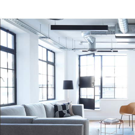
ENFANTS ET ADOLESCENTS
AGE MOYEN
TAUX DE PROPRIÉTAIRES
TAUX D'HABI
PART DES MÉNAGES SANS VOITURE
DISTANCE DE
RÉSULTATS DES LYCÉES
ECOLES ET C
COMMERCES
MÉDECINS