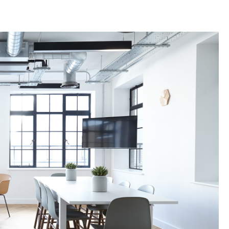
TATION
 L'AÉROPORT :
RÈCHES