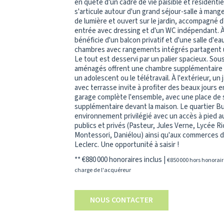
en quête d'un cadre de vie paisible et résidenti
s'articule autour d'un grand séjour-salle à mang
de lumière et ouvert sur le jardin, accompagné 
entrée avec dressing et d'un WC indépendant. À 
bénéficie d'un balcon privatif et d'une salle d'e
chambres avec rangements intégrés partagent u
Le tout est desservi par un palier spacieux. Sou
aménagés offrent une chambre supplémentaire e
un adolescent ou le télétravail. À l'extérieur, un
avec terrasse invite à profiter des beaux jours e
garage complète l'ensemble, avec une place de
supplémentaire devant la maison. Le quartier Bu
environnement privilégié avec un accès à pied a
publics et privés (Pasteur, Jules Verne, Lycée R
Montessori, Daniélou) ainsi qu'aux commerces d
Leclerc. Une opportunité à saisir !
** €880 000
honoraires inclus
|
€850 000
hors honorair
charge de l'acquéreur
NOUS CONTACTER