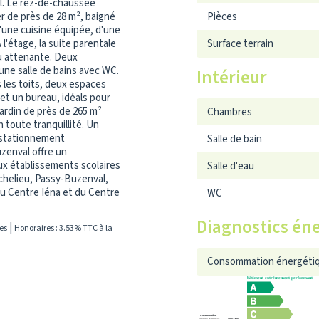
el. Le rez-de-chaussée
er de près de 28 m², baigné
Pièces
d'une cuisine équipée, d'une
l'étage, la suite parentale
Surface terrain
au attenante. Deux
ne salle de bains avec WC.
Intérieur
s les toits, deux espaces
t un bureau, idéals pour
 jardin de près de 265 m²
Chambres
n toute tranquillité. Un
 stationnement
Salle de bain
zenval offre un
ux établissements scolaires
Salle d'eau
ichelieu, Passy-Buzenval,
u Centre Iéna et du Centre
WC
Diagnostics én
|
es
Honoraires : 3.53% TTC à la
Consommation énergétiq