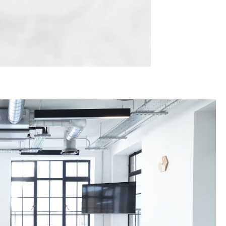
TATION
 L'AÉROPORT :
RÈCHES