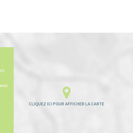
nts
 avec