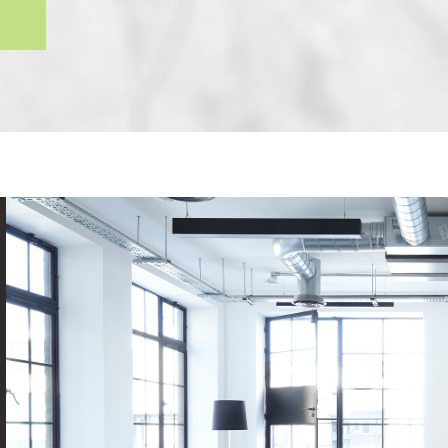
ENFANTS ET ADOLESCENTS
AGE MOYEN
TAUX DE PROPRIÉTAIRES
TAUX D'HABI
PART DES MÉNAGES SANS VOITURE
DISTANCE DE
RÉSULTATS DES LYCÉES
ECOLES ET C