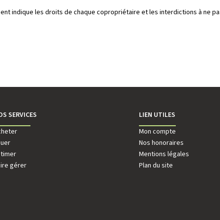
ement indique les droits de chaque copropriétaire et les interdictions à n
OS SERVICES
LIEN UTILES
ALLIERE - Mont-Valérien
cheter
AGENCE DE VALLIERE - Nanterre Centr
Mon compte
 Vaillant Couturier
ouer
2 rue du Marché - Place des Belles 
Nos honoraires
rre
stimer
92000 Nanterre
Mentions légales
98
ire gérer
01 55 17 33 33
Plan du site