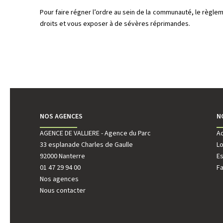
Pour faire régner l’ordre au sein de la communauté, le règl
droits et vous exposer à de sévères réprimandes.
NOS AGENCES
N
AGENCE DE VALLIERE - Agence du Parc
AGENCE DE V
A
33 esplanade Charles de Gaulle
222 rue Paul
L
92000 Nanterre
92000 Nante
E
01 47 29 94 00
01 41 44 98 
Fa
Nos agences
Nous contacter