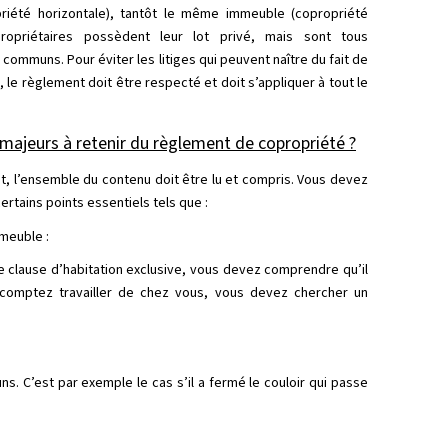
priété horizontale), tantôt le même immeuble (copropriété
propriétaires possèdent leur lot privé, mais sont tous
communs. Pour éviter les litiges qui peuvent naître du fait de
 le règlement doit être respecté et doit s’appliquer à tout le
 majeurs à retenir du règlement de copropriété ?
t, l’ensemble du contenu doit être lu et compris. Vous devez
ertains points essentiels tels que :
mmeuble :
e clause d’habitation exclusive, vous devez comprendre qu’il
escomptez travailler de chez vous, vous devez chercher un
s. C’est par exemple le cas s’il a fermé le couloir qui passe