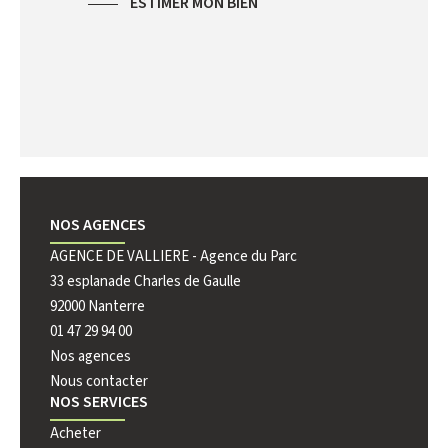
ESTIMER MON BIEN
NOS AGENCES
AGENCE DE VALLIERE - Agence du Parc
AGENCE 
33 esplanade Charles de Gaulle
222 rue 
92000 Nanterre
92000 N
01 47 29 94 00
01 41 44
Nos agences
Nous contacter
NOS SERVICES
Acheter