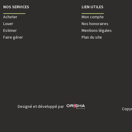
NOS SERVICES
LIEN UTILES
 DE VALLIERE - Mont-Valérien
Acheter
AGENCE DE VALLIERE - Nanterre Centr
Mon compte
 Paul Vaillant Couturier
Louer
2 rue du Marché - Place des Belles 
Nos honoraires
Nanterre
Estimer
92000 Nanterre
Mentions légales
4 98 98
Faire gérer
01 55 17 33 33
Plan du site
Designé et développé par
Copyr