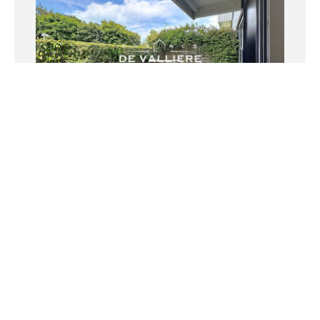
RUEIL MALMAISON - BORDS-DE-
SEINE
Appartement
2 pièce(s) - 56 m²
305000 €