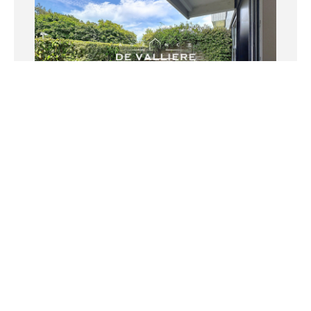
RUEIL MALMAISON - BORDS-DE-
SEINE
Appartement
2 pièce(s) - 56 m²
305000 €